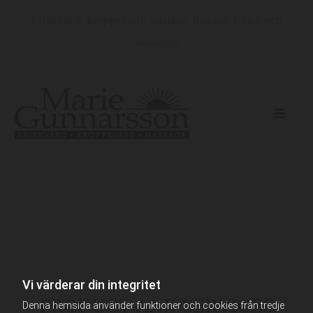
Friskvård, kroppsvård, ansikte, händer, fötter och
massage
Vi värderar din integritet
PRODUCT AND SERVICES
Denna hemsida använder funktioner och cookies från tredje