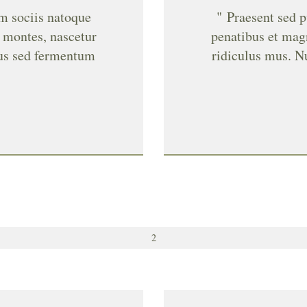
um sociis natoque
" Praesent sed p
t montes, nascetur
penatibus et magn
cus sed fermentum
ridiculus mus. N
2