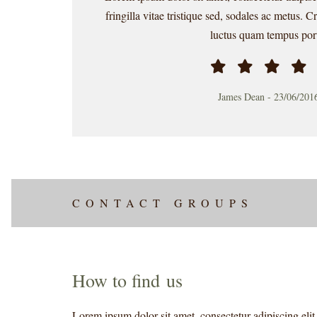
fringilla vitae tristique sed, sodales ac metus. Cra
luctus quam tempus por
James Dean
-
23/06/201
CONTACT GROUPS
How to find us
Lorem ipsum dolor sit amet, consectetur adipiscing elit.