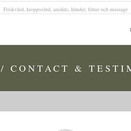
Friskvård, kroppsvård, ansikte, händer, fötter och massage
/ CONTACT & TEST