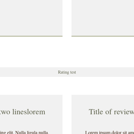
Rating test
 two lineslorem
Title of revie
g elit. Nulla ligula nulla,
Lorem ipsum dolor sit amet