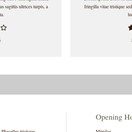
s sagittis ultrices turpis, a
fringilla vitae tristique se
ta.
lu
6
Opening H
 Phasellus tristique
Måndag