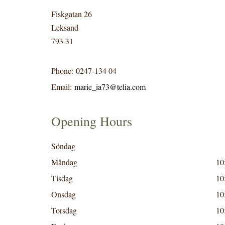
Fiskgatan 26
Leksand
793 31
Phone:
0247-134 04
Email:
marie_ia73@telia.com
Opening Hours
Söndag
Måndag
10
Tisdag
10
Onsdag
10
Torsdag
10