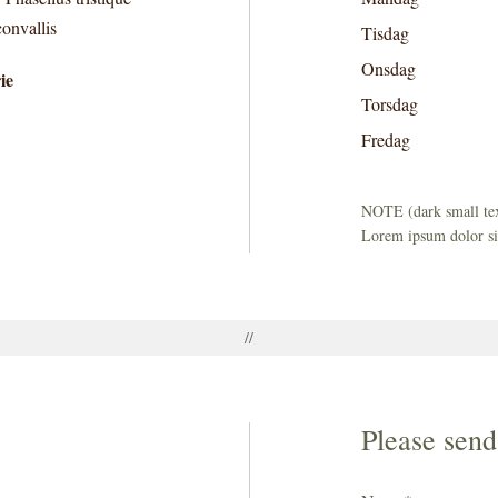
convallis
Tisdag
Onsdag
ie
Torsdag
Fredag
NOTE (dark small tex
Lorem ipsum dolor sit
//
Please send