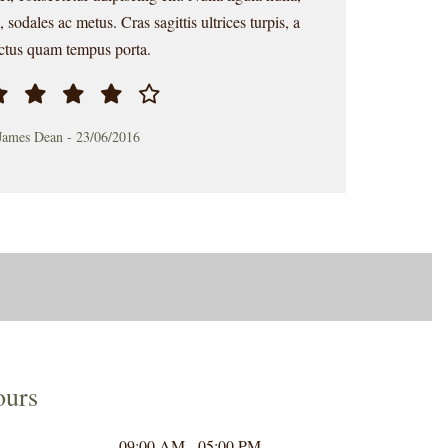
d, sodales ac metus. Cras sagittis ultrices turpis, a
ctus quam tempus porta.
James Dean
-
23/06/2016
ours
09:00 AM - 05:00 PM